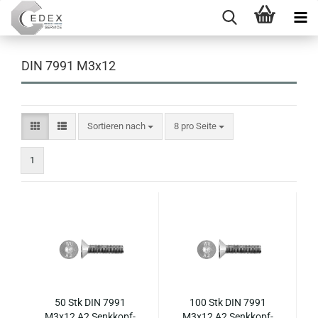
DIN 7991 M3x12
Sortieren nach
pro Seite
Sortieren nach
8 pro Seite
1
50 Stk DIN 7991
100 Stk DIN 7991
M3x12 A2 Senk­kopf­
M3x12 A2 Senk­kopf­