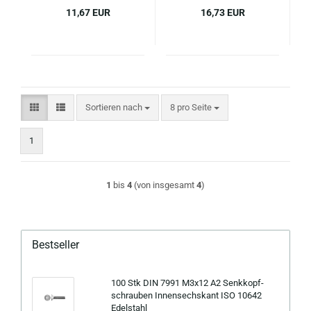
11,67 EUR
16,73 EUR
Sortieren nach
pro Seite
Sortieren nach
8 pro Seite
1
1
bis
4
(von insgesamt
4
)
Bestseller
100 Stk DIN 7991 M3x12 A2 Senk­kopf­
schrau­ben In­nen­sechs­kant ISO 10642
Edel­stahl