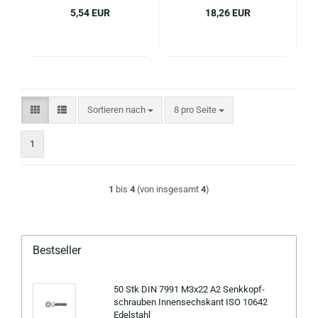
5,54 EUR
18,26 EUR
Sortieren nach
pro Seite
Sortieren nach
8 pro Seite
1
1
bis
4
(von insgesamt
4
)
Bestseller
50 Stk DIN 7991 M3x22 A2 Senk­kopf­
schrau­ben In­nen­sechs­kant ISO 10642
Edel­stahl