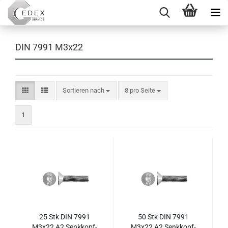
DIN 7991 M3x22
Sortieren nach
pro Seite
Sortieren nach
8 pro Seite
1
25 Stk DIN 7991
50 Stk DIN 7991
M3x22 A2 Senk­kopf­
M3x22 A2 Senk­kopf­