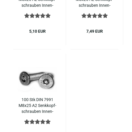
schrau­ben In­nen­
schrau­ben In­nen­
sechs­kant ISO 10642
sechs­kant ISO 10642
Edel­stahl
Edel­stahl
5,10 EUR
7,49 EUR
100 Stk DIN 7991
M8x25 A2 Senk­kopf­
schrau­ben In­nen­
sechs­kant ISO 10642
Edel­stahl