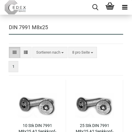
DIN 7991 M8x25
Sortieren nach
pro Seite
Sortieren nach
8 pro Seite
1
10 Stk DIN 7991
25 Stk DIN 7991
M8x25 A2 Senk­kopf­
M8x25 A2 Senk­kopf­