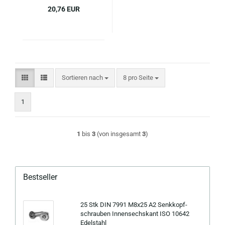
20,76 EUR
Sortieren nach
pro Seite
Sortieren nach
8 pro Seite
1
1
bis
3
(von insgesamt
3
)
Bestseller
25 Stk DIN 7991 M8x25 A2 Senk­kopf­
schrau­ben In­nen­sechs­kant ISO 10642
Edel­stahl