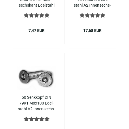
sechs­kant Edel­stahl
stahl A2 In­nen­sechs­
kant
7,47 EUR
17,68 EUR
50 Senk­kopf DIN
7991 M8x100 Edel­
stahl A2 In­nen­sechs­
kant