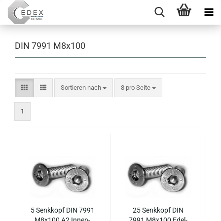
DIN 7991 M8x100
Sortieren nach
pro Seite
Sortieren nach
8 pro Seite
1
5 Senk­kopf DIN 7991
25 Senk­kopf DIN
M8x100 A2 In­nen­
7991 M8x100 Edel­