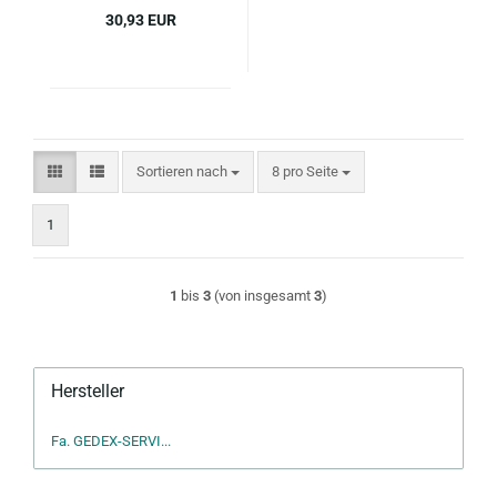
30,93 EUR
Sortieren nach
pro Seite
Sortieren nach
8 pro Seite
1
1
bis
3
(von insgesamt
3
)
Hersteller
Fa. GEDEX-SERVI...