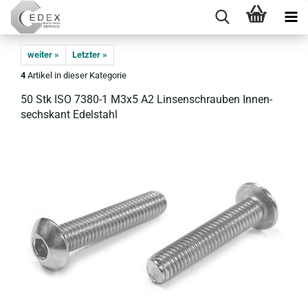
weiter »
Letzter »
4
Artikel in dieser Kategorie
50 Stk ISO 7380-​1 M3x5 A2 Lin­sen­schrau­ben In­nen­
sechs­kant Edel­stahl