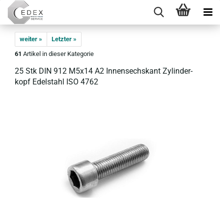
weiter »
Letzter »
61
Artikel in dieser Kategorie
25 Stk DIN 912 M5x14 A2 In­nen­sechs­kant Zy­lin­der­
kopf Edel­stahl ISO 4762