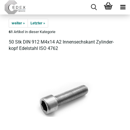
weiter »
Letzter »
61
Artikel in dieser Kategorie
50 Stk DIN 912 M4x14 A2 In­nen­sechs­kant Zy­lin­der­
kopf Edel­stahl ISO 4762