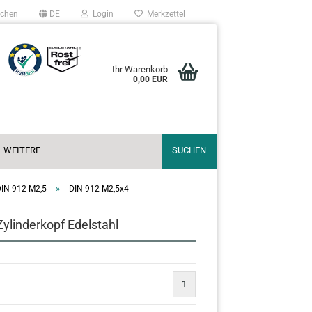
chen
DE
Login
Merkzettel
Ihr Warenkorb
0,00 EUR
WEITERE
SUCHEN
»
DIN 912 M2,5
DIN 912 M2,5x4
ylinderkopf Edelstahl
1