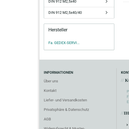
DIN 912 M2,5x40
DIN 912 M2,5x40/40
Hersteller
Fa. GEDEX-SERVI...
INFORMATIONEN
KON
//
K
Über uns
Kontakt
P
F
Liefer- und Versandkosten
E
Privatsphäre & Datenschutz
//
I
AGB
Widerrufsrecht & Muster-