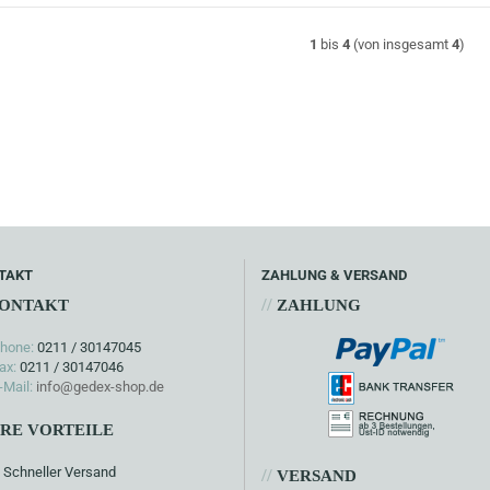
1
bis
4
(von insgesamt
4
)
TAKT
ZAHLUNG & VERSAND
//
ONTAKT
ZAHLUNG
hone:
0211 / 30147045
ax:
0211 / 30147046
-Mail:
info@gedex-shop.de
HRE VORTEILE
Schneller Versand
//
VERSAND