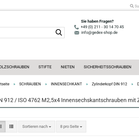
Su
Sie haben Fragen?
+49 (0) 211 - 30 14 70 45
Suche...
info@gedex-shop.de
OLZSCHRAUBEN
STIFTE
NIETEN
SICHERHEITSSCHRAUBEN
»
»
»
»
tseite
SCHRAUBEN
INNENSECHKANT
Zylinderkopf DIN 912
N 912 / ISO 4762 M2,5x4 Innensechskantschrauben mit Z
Sortieren nach
pro Seite
Sortieren nach
8 pro Seite