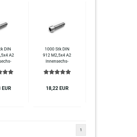
tk DIN
1000 Stk DIN
,5x4 A2
912 M2,5x4 A2
­sechs­
In­nen­sechs­
lin­der­
kant Zy­lin­der­
el­stahl
kopf Edel­stahl
3 EUR
18,22 EUR
1