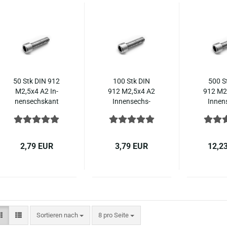
50 Stk DIN 912
100 Stk DIN
500 S
M2,5x4 A2 In­
912 M2,5x4 A2
912 M2
nen­sechs­kant
In­nen­sechs­
In­nen
Zy­lin­der­kopf
kant Zy­lin­der­
kant Zy­
Edel­stahl ISO
kopf Edel­stahl
kopf Ed
4762
ISO 4762
2,79 EUR
3,79 EUR
12,2
Sortieren nach
pro Seite
Sortieren nach
8 pro Seite