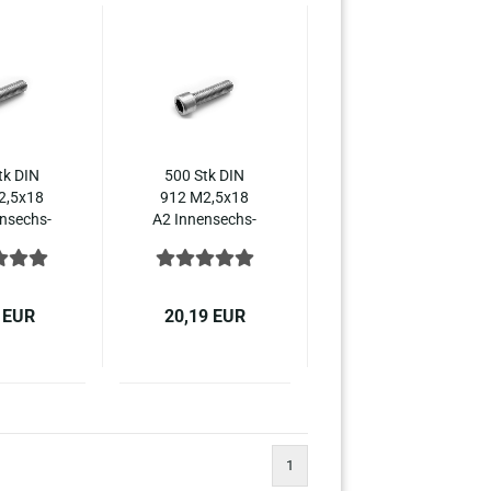
tk DIN
500 Stk DIN
2,5x18
912 M2,5x18
n­sechs­
A2 In­nen­sechs­
lin­der­
kant Zy­lin­der­
el­stahl
kopf Edel­stahl
 EUR
20,19 EUR
1