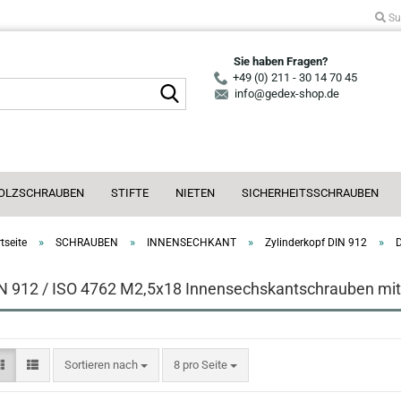
Su
Sie haben Fragen?
+49 (0) 211 - 30 14 70 45
Suche...
info@gedex-shop.de
OLZSCHRAUBEN
STIFTE
NIETEN
SICHERHEITSSCHRAUBEN
»
»
»
»
tseite
SCHRAUBEN
INNENSECHKANT
Zylinderkopf DIN 912
N 912 / ISO 4762 M2,5x18 Innensechskantschrauben mit 
Sortieren nach
pro Seite
Sortieren nach
8 pro Seite