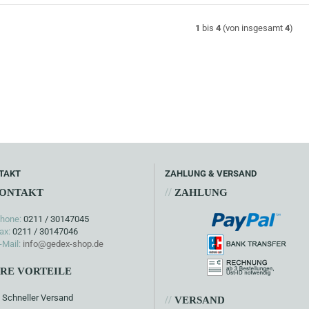
1
bis
4
(von insgesamt
4
)
TAKT
ZAHLUNG & VERSAND
//
ONTAKT
ZAHLUNG
hone:
0211 / 30147045
ax:
0211 / 30147046
-Mail:
info@gedex-shop.de
HRE VORTEILE
Schneller Versand
//
VERSAND