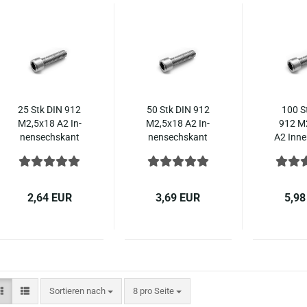
25 Stk DIN 912
50 Stk DIN 912
100 S
M2,5x18 A2 In­
M2,5x18 A2 In­
912 M
nen­sechs­kant
nen­sechs­kant
A2 In­ne
Zy­lin­der­kopf
Zy­lin­der­kopf
kant Zy­
Edel­stahl
Edel­stahl
kopf Ed
2,64 EUR
3,69 EUR
5,98
Sortieren nach
pro Seite
Sortieren nach
8 pro Seite