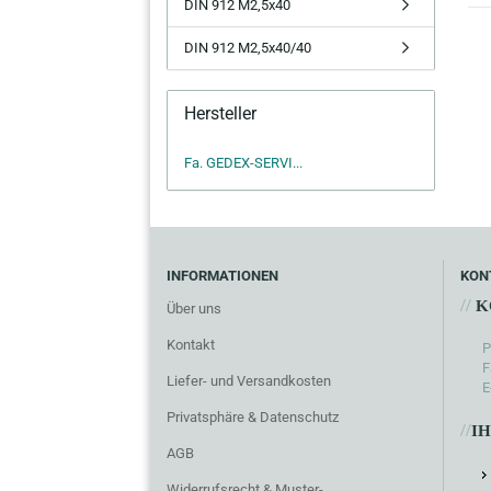
DIN 912 M2,5x40
DIN 912 M2,5x40/40
Hersteller
Fa. GEDEX-SERVI...
INFORMATIONEN
KON
//
K
Über uns
Kontakt
P
F
Liefer- und Versandkosten
E
Privatsphäre & Datenschutz
//
I
AGB
Widerrufsrecht & Muster-