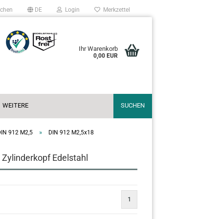
chen
DE
Login
Merkzettel
Ihr Warenkorb
0,00 EUR
WEITERE
SUCHEN
»
DIN 912 M2,5
DIN 912 M2,5x18
Zylinderkopf Edelstahl
1