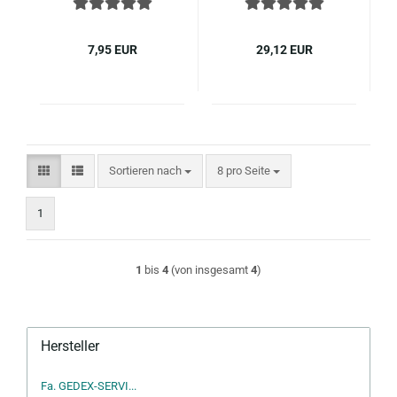
Flansch, Voll­ge­win­de,
Flansch, Voll­ge­win­de,
Edel­stahl A2
Edel­stahl A2
7,95 EUR
29,12 EUR
Sortieren nach
pro Seite
Sortieren nach
8 pro Seite
1
1
bis
4
(von insgesamt
4
)
Hersteller
Fa. GEDEX-SERVI...