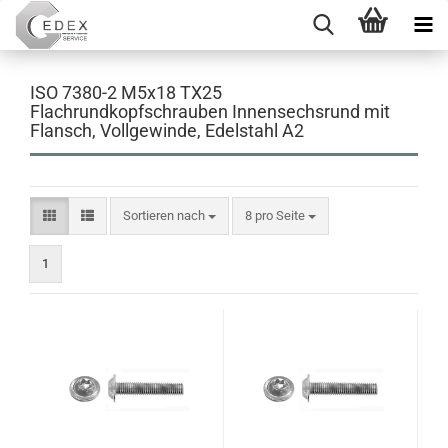
ISO 7380-2 M5x18 TX25
Flachrundkopfschrauben Innensechsrund mit
Flansch, Vollgewinde, Edelstahl A2
Sortieren nach
pro Seite
Sortieren nach
8 pro Seite
1