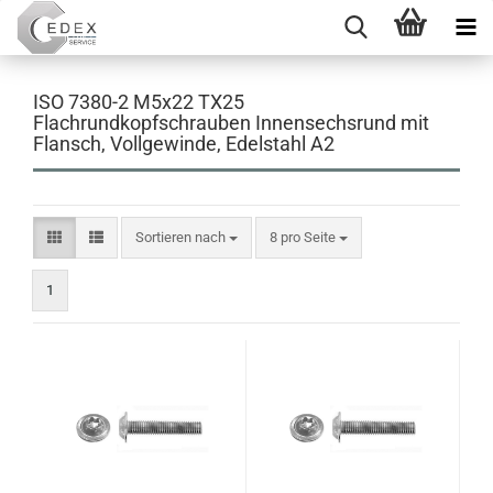
ISO 7380-2 M5x22 TX25
Flachrundkopfschrauben Innensechsrund mit
Flansch, Vollgewinde, Edelstahl A2
Sortieren nach
pro Seite
Sortieren nach
8 pro Seite
1