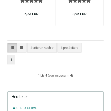
Flansch, Voll­ge­win­de,
Flansch, Voll­ge­win­de,
Edel­stahl A2
Edel­stahl A2
6,23 EUR
8,95 EUR
Sortieren nach
pro Seite
Sortieren nach
8 pro Seite
1
1
bis
4
(von insgesamt
4
)
Hersteller
Fa. GEDEX-SERVI...