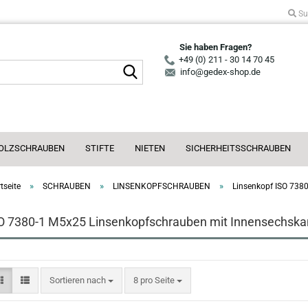
Su
Sie haben Fragen?
+49 (0) 211 - 30 14 70 45
Suche...
info@gedex-shop.de
OLZSCHRAUBEN
STIFTE
NIETEN
SICHERHEITSSCHRAUBEN
»
»
»
tseite
SCHRAUBEN
LINSENKOPFSCHRAUBEN
Linsenkopf ISO 7380
O 7380-1 M5x25 Linsenkopfschrauben mit Innensechskant
Sortieren nach
pro Seite
Sortieren nach
8 pro Seite