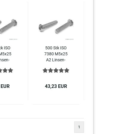
tk ISO
500 Stk ISO
M5x25
7380 M5x25
n­sen­
A2 Lin­sen­
ben In­
schrau­ben In­
hs­kant,
nen­sechs­kant,
380-​1
ISO 7380-​1
stahl
Edel­stahl
 EUR
43,23 EUR
1