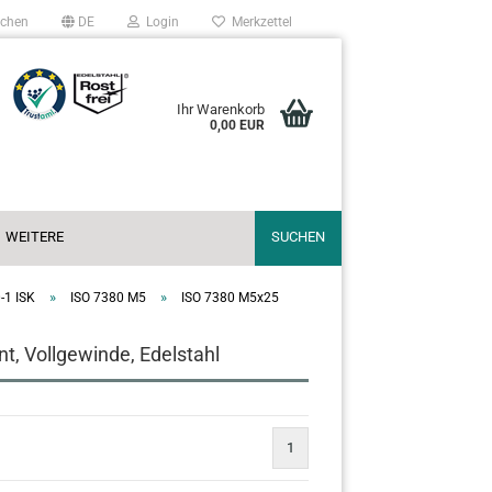
chen
DE
Login
Merkzettel
Ihr Warenkorb
0,00 EUR
WEITERE
SUCHEN
»
»
-1 ISK
ISO 7380 M5
ISO 7380 M5x25
, Vollgewinde, Edelstahl
1