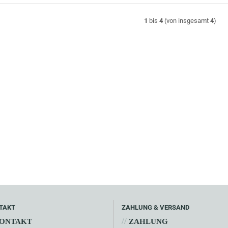
1
bis
4
(von insgesamt
4
)
TAKT
ZAHLUNG & VERSAND
//
ONTAKT
ZAHLUNG