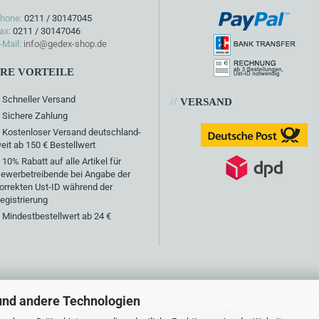
hone:
0211 / 30147045
ax:
0211 / 30147046
-Mail:
info@gedex-shop.de
HRE VORTEILE
Schneller Versand
//
VERSAND
Sichere Zahlung
Kostenloser Versand deutschland-
eit ab 150 € Bestellwert
10% Rabatt auf alle Artikel für
ewerbetreibende bei Angabe der
orrekten Ust-ID während der
egistrierung
Mindestbestellwert ab 24 €
und andere Technologien
Webshop erstellen
mit Gambio.de © 2026