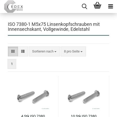
ISO 7380-1 M5x75 Linsenkopfschrauben mit
Innensechskant, Vollgewinde, Edelstahl
Sortieren nach
pro Seite
Sortieren nach
8 pro Seite
1
4 Stk ISO 7380
10 Stk ISO 7380