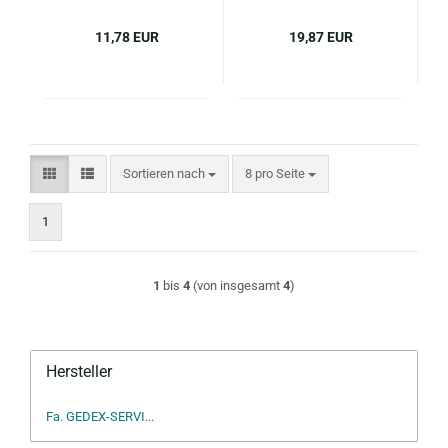
11,78 EUR
19,87 EUR
Sortieren nach
pro Seite
Sortieren nach
8 pro Seite
1
1
bis
4
(von insgesamt
4
)
Hersteller
Fa. GEDEX-SERVI...