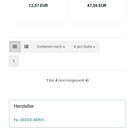
12,57 EUR
47,56 EUR
Sortieren nach
pro Seite
Sortieren nach
8 pro Seite
1
1
bis
4
(von insgesamt
4
)
Hersteller
Fa. GEDEX-SERVI...