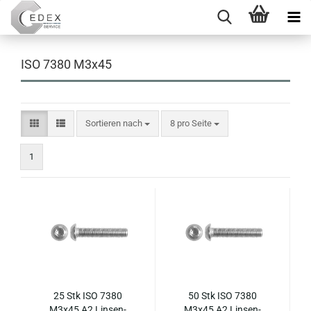
ISO 7380 M3x45
Sortieren nach
pro Seite
Sortieren nach
8 pro Seite
1
25 Stk ISO 7380
50 Stk ISO 7380
M3x45 A2 Lin­sen­
M3x45 A2 Lin­sen­