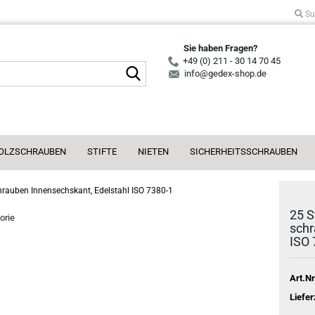
Su
Sie haben Fragen?
+49 (0) 211 - 30 14 70 45
Suche...
info@gedex-shop.de
OLZSCHRAUBEN
STIFTE
NIETEN
SICHERHEITSSCHRAUBEN
rauben Innensechskant, Edelstahl ISO 7380-1
25 S
orie
schr
ISO 
Art.Nr
Liefer