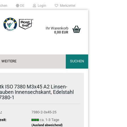
chen
DE
Login
Merkzettel
Ihr Warenkorb
0,00 EUR
WEITERE
SUCHEN
tk ISO 7380 M3x45 A2 Lin­sen­
au­ben In­nen­sechs­kant, Edel­stahl
7380-​1
.:
7380-2-3x45-25
zeit:
ca. 1-3 Tage
(Ausland abweichend)