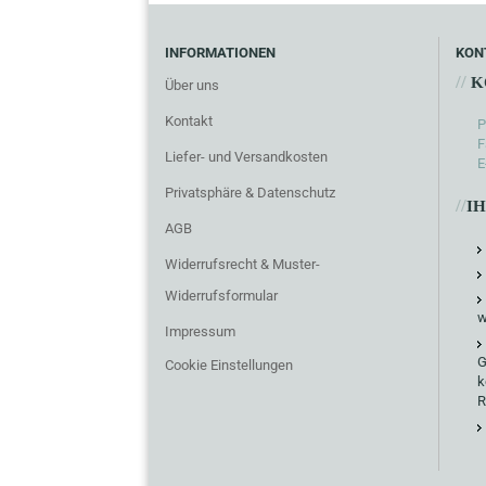
INFORMATIONEN
KON
//
K
Über uns
Kontakt
P
F
Liefer- und Versandkosten
E
Privatsphäre & Datenschutz
//
I
AGB
Widerrufsrecht & Muster-
Widerrufsformular
w
Impressum
G
Cookie Einstellungen
k
R