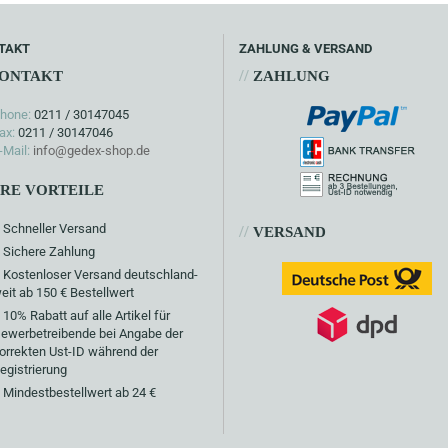
TAKT
ZAHLUNG & VERSAND
//
ONTAKT
ZAHLUNG
hone:
0211 / 30147045
ax:
0211 / 30147046
-Mail:
info@gedex-shop.de
HRE VORTEILE
Schneller Versand
//
VERSAND
Sichere Zahlung
Kostenloser Versand deutschland-
eit ab 150 € Bestellwert
10% Rabatt auf alle Artikel für
ewerbetreibende bei Angabe der
orrekten Ust-ID während der
egistrierung
Mindestbestellwert ab 24 €