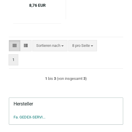
8,76 EUR
Sortieren nach
pro Seite
Sortieren nach
8 pro Seite
1
1
bis
3
(von insgesamt
3
)
Hersteller
Fa. GEDEX-SERVI...