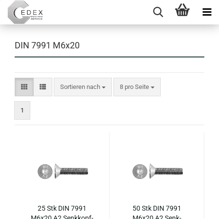
DIN 7991 M6x20
Sortieren nach
pro Seite
Sortieren nach
8 pro Seite
1
25 Stk DIN 7991
50 Stk DIN 7991
M6x20 A2 Senk­kopf­
M6x20 A2 Senk­