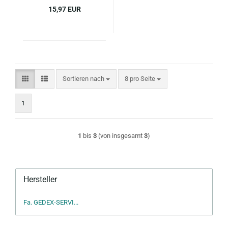
15,97 EUR
Sortieren nach
pro Seite
Sortieren nach
8 pro Seite
1
1
bis
3
(von insgesamt
3
)
Hersteller
Fa. GEDEX-SERVI...