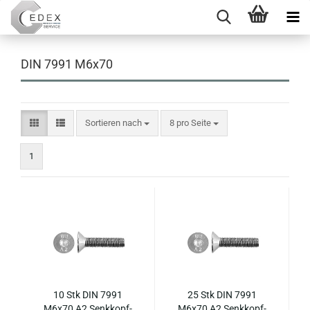
DIN 7991 M6x70
Sortieren nach
pro Seite
Sortieren nach
8 pro Seite
1
10 Stk DIN 7991
25 Stk DIN 7991
M6x70 A2 Senk­kopf­
M6x70 A2 Senk­kopf­