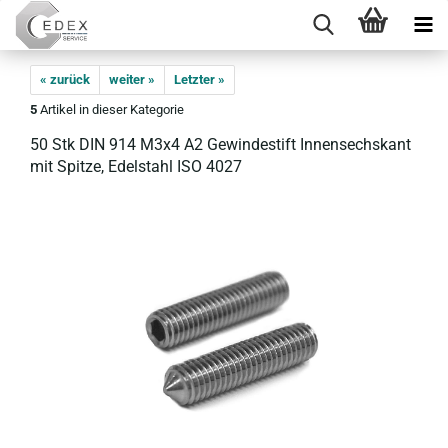
« zurück
weiter »
Letzter »
5
Artikel in dieser Kategorie
50 Stk DIN 914 M3x4 A2 Ge­win­de­stift In­nen­sechs­kant
mit Spit­ze, Edel­stahl ISO 4027