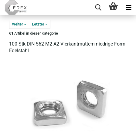
weiter »
Letzter »
61
Artikel in dieser Kategorie
100 Stk DIN 562 M2 A2 Vier­kant­mut­tern nied­ri­ge Form
Edel­stahl