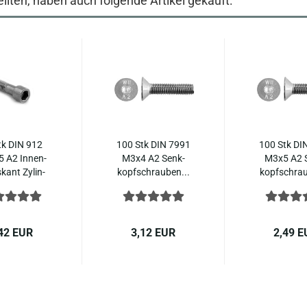
llten, haben auch folgende Artikel gekauft:
tk DIN 912
100 Stk DIN 7991
100 Stk DI
 A2 In­nen­
M3x4 A2 Senk­
M3x5 A2 
kant Zy­lin­
kopf­schrau­ben...
kopf­schrau
r­kopf...
42 EUR
3,12 EUR
2,49 E