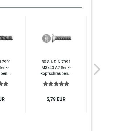
N 7991
50 Stk DIN 7991
50 Stk DIN 799
Senk­
M3x40 A2 Senk­
M3x50 A2 Senk
­ben...
kopf­schrau­ben...
kopf­schrau­ben..
UR
5,79 EUR
4,38 EUR