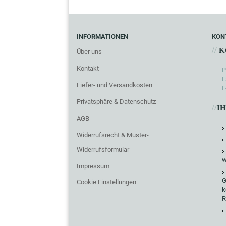
INFORMATIONEN
KON
//
K
Über uns
Kontakt
P
F
Liefer- und Versandkosten
E
Privatsphäre & Datenschutz
//
I
AGB
Widerrufsrecht & Muster-
Widerrufsformular
w
Impressum
G
Cookie Einstellungen
k
R