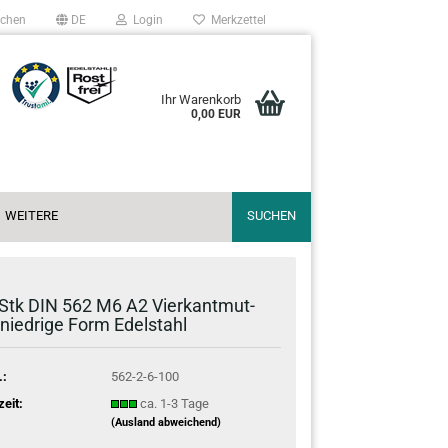
chen
DE
Login
Merkzettel
Ihr Warenkorb
0,00 EUR
WEITERE
SUCHEN
Stk DIN 562 M6 A2 Vier­kant­mut­
 nied­ri­ge Form Edel­stahl
.:
562-2-6-100
zeit:
ca. 1-3 Tage
(Ausland abweichend)