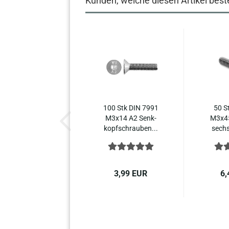
Kunden, welche diesen Artikel beste
100 Stk DIN 7991
50 S
M3x14 A2 Senk­
M3x45
kopf­schrau­ben...
sechs­
de
3,99 EUR
6,