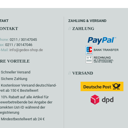
TAKT
ZAHLUNG & VERSAND
//
ONTAKT
ZAHLUNG
hone:
0211 / 30147045
ax:
0211 / 30147046
-Mail:
info@gedex-shop.de
HRE VORTEILE
Schneller Versand
//
VERSAND
Sichere Zahlung
Kostenloser Versand deutschland-
eit ab 150 € Bestellwert
10% Rabatt auf alle Artikel für
ewerbetreibende bei Angabe der
orrekten Ust-ID während der
egistrierung
Mindestbestellwert ab 24 €