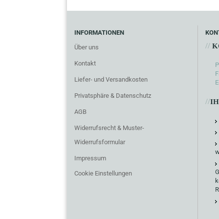
INFORMATIONEN
KON
//
K
Über uns
Kontakt
P
F
Liefer- und Versandkosten
E
Privatsphäre & Datenschutz
//
I
AGB
Widerrufsrecht & Muster-
Widerrufsformular
w
Impressum
G
Cookie Einstellungen
k
R