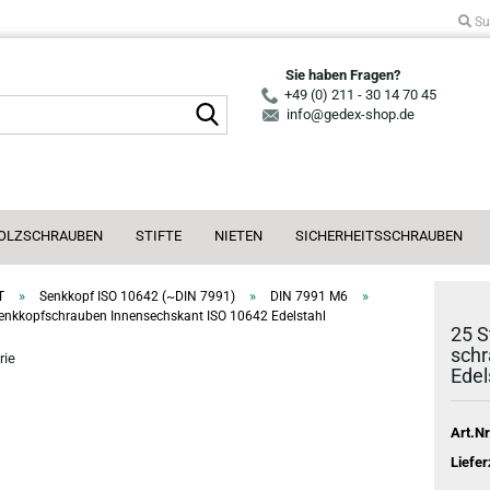
Su
Sie haben Fragen?
+49 (0) 211 - 30 14 70 45
Suche...
info@gedex-shop.de
OLZSCHRAUBEN
STIFTE
NIETEN
SICHERHEITSSCHRAUBEN
»
»
»
T
Senkkopf ISO 10642 (~DIN 7991)
DIN 7991 M6
enkkopfschrauben Innensechskant ISO 10642 Edelstahl
25 S
schr
rie
Edel
Art.Nr
Liefer