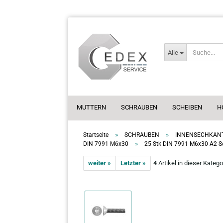
Alle
MUTTERN
SCHRAUBEN
SCHEIBEN
H
»
»
Startseite
SCHRAUBEN
INNENSECHKAN
»
DIN 7991 M6x30
25 Stk DIN 7991 M6x30 A2 S
weiter »
Letzter »
4
Artikel in dieser Katego