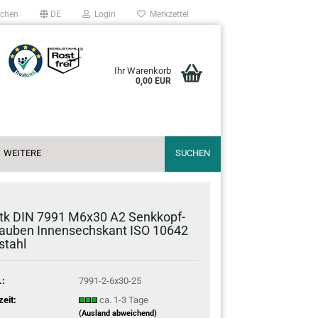
chen
DE
Login
Merkzettel
Ihr Warenkorb
0,00 EUR
WEITERE
SUCHEN
tk DIN 7991 M6x30 A2 Senk­kopf­
au­ben In­nen­sechs­kant ISO 10642
­stahl
.:
7991-2-6x30-25
zeit:
ca. 1-3 Tage
(Ausland abweichend)