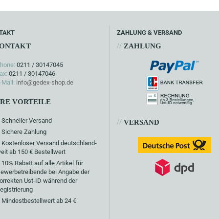
TAKT
ZAHLUNG & VERSAND
//
ONTAKT
ZAHLUNG
hone:
0211 / 30147045
ax:
0211 / 30147046
-Mail:
info@gedex-shop.de
HRE VORTEILE
Schneller Versand
//
VERSAND
Sichere Zahlung
Kostenloser Versand deutschland-
eit ab 150 € Bestellwert
10% Rabatt auf alle Artikel für
ewerbetreibende bei Angabe der
orrekten Ust-ID während der
egistrierung
Mindestbestellwert ab 24 €