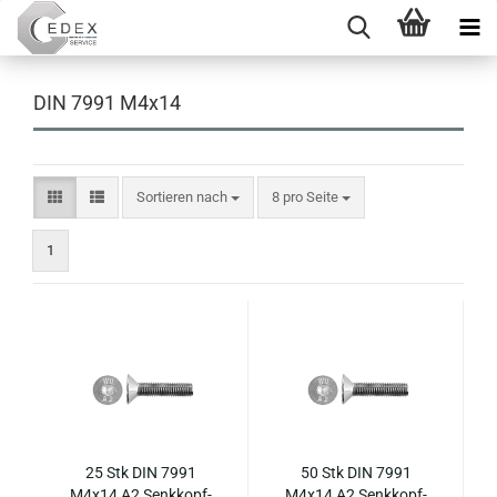
DIN 7991 M4x14
Sortieren nach
pro Seite
Sortieren nach
8 pro Seite
1
25 Stk DIN 7991
50 Stk DIN 7991
M4x14 A2 Senk­kopf­
M4x14 A2 Senk­kopf­