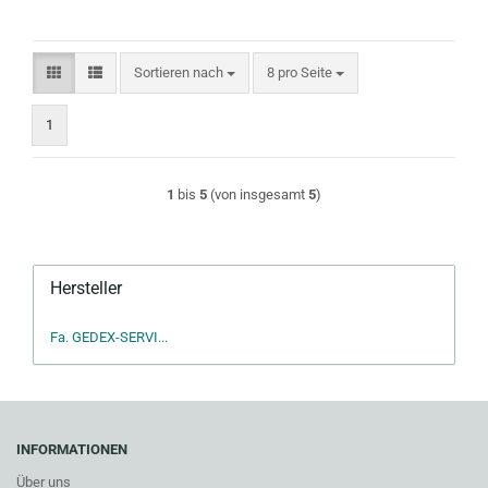
Sortieren nach
pro Seite
Sortieren nach
8 pro Seite
1
1
bis
5
(von insgesamt
5
)
Hersteller
Fa. GEDEX-SERVI...
INFORMATIONEN
Über uns