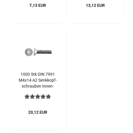
7,13 EUR
13,12 EUR
1000 Stk DIN 7991
M4x14 A2 Senk­kopf­
schrau­ben In­nen­
sechs­kant ISO 10642
Edel­stahl
20,12 EUR