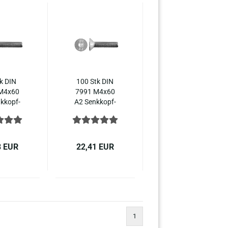
k DIN
100 Stk DIN
M4x60
7991 M4x60
k­kopf­
A2 Senk­kopf­
ben In­
schrau­ben In­
hs­kant
nen­sechs­kant
10642
ISO 10642
stahl
Edel­stahl
8 EUR
22,41 EUR
1