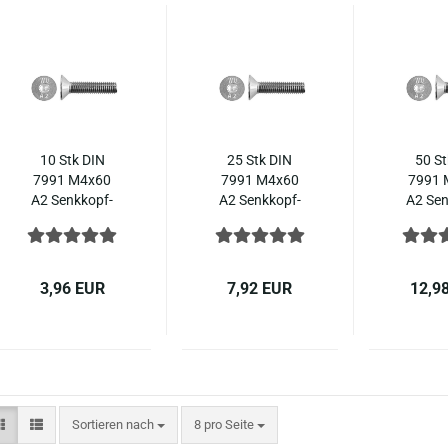
10 Stk DIN
25 Stk DIN
50 St
7991 M4x60
7991 M4x60
7991 
A2 Senk­kopf­
A2 Senk­kopf­
A2 Sen
schrau­ben In­
schrau­ben In­
schrau­
nen­sechs­kant
nen­sechs­kant
nen­sec
ISO 10642
ISO 10642
ISO 
Edel­stahl
Edel­stahl
Edel­
3,96 EUR
7,92 EUR
12,9
Sortieren nach
pro Seite
Sortieren nach
8 pro Seite