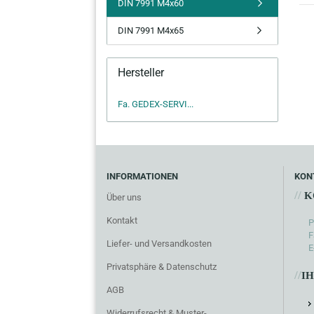
DIN 7991 M4x60
DIN 7991 M4x65
Hersteller
Fa. GEDEX-SERVI...
INFORMATIONEN
KON
//
K
Über uns
Kontakt
P
F
Liefer- und Versandkosten
E
Privatsphäre & Datenschutz
//
I
AGB
Widerrufsrecht & Muster-