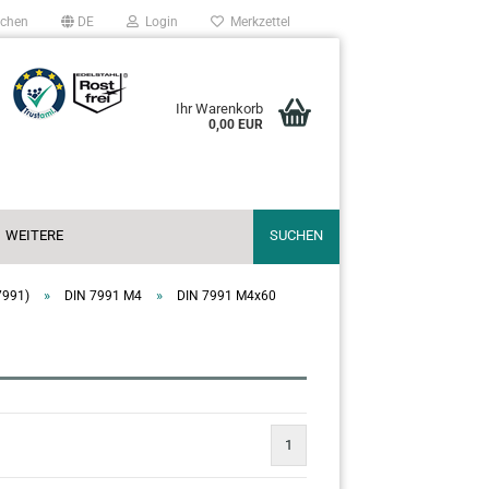
chen
DE
Login
Merkzettel
Ihr Warenkorb
0,00 EUR
WEITERE
SUCHEN
»
»
7991)
DIN 7991 M4
DIN 7991 M4x60
1