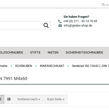
Su
Sie haben Fragen?
+49 (0) 211 - 30 14 70 45
Suche...
info@gedex-shop.de
OLZSCHRAUBEN
STIFTE
NIETEN
SICHERHEITSSCHRAUBEN
»
»
»
tseite
SCHRAUBEN
INNENSECHKANT
Senkkopf ISO 10642 (~DIN 
N 7991 M4x60
Sortieren nach
pro Seite
Sortieren nach
8 pro Seite