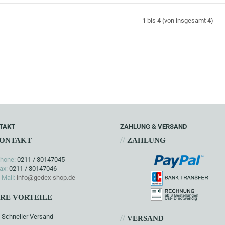
1
bis
4
(von insgesamt
4
)
TAKT
ZAHLUNG & VERSAND
//
ONTAKT
ZAHLUNG
hone:
0211 / 30147045
ax:
0211 / 30147046
-Mail:
info@gedex-shop.de
HRE VORTEILE
Schneller Versand
//
VERSAND