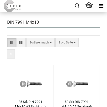
DIN 7991 M4x10
Sortieren nach
pro Seite
Sortieren nach
8 pro Seite
1
25 Stk DIN 7991
50 Stk DIN 7991
M4x10 A2 Senk­kopf­
M4x10 A2 Senk­kopf­