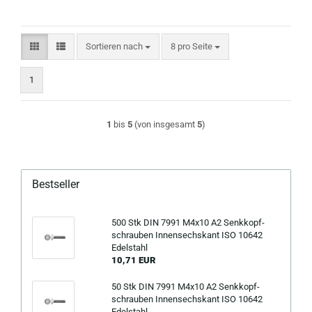
Sortieren nach
pro Seite
Sortieren nach
8 pro Seite
1
1
bis
5
(von insgesamt
5
)
Bestseller
500 Stk DIN 7991 M4x10 A2 Senk­kopf­
schrau­ben In­nen­sechs­kant ISO 10642
Edel­stahl
10,71 EUR
50 Stk DIN 7991 M4x10 A2 Senk­kopf­
schrau­ben In­nen­sechs­kant ISO 10642
Edel­stahl