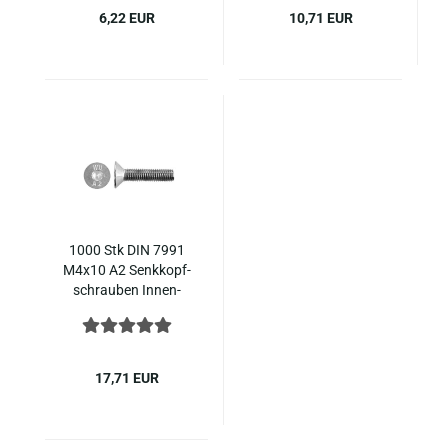
6,22 EUR
10,71 EUR
1000 Stk DIN 7991
M4x10 A2 Senk­kopf­
schrau­ben In­nen­
sechs­kant ISO 10642
Edel­stahl
17,71 EUR