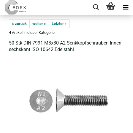
« zurück
weiter »
Letzter »
4
Artikel in dieser Kategorie
50 Stk DIN 7991 M3x30 A2 Senk­kopf­schrau­ben In­nen­
sechs­kant ISO 10642 Edel­stahl