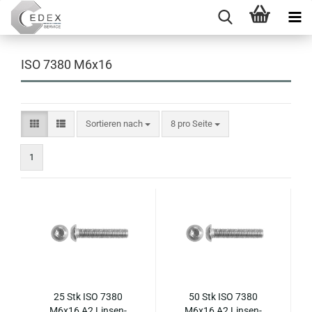
ISO 7380 M6x16
Sortieren nach
pro Seite
Sortieren nach
8 pro Seite
1
25 Stk ISO 7380
50 Stk ISO 7380
M6x16 A2 Lin­sen­
M6x16 A2 Lin­sen­