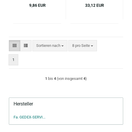
9,86 EUR
33,12 EUR
Sortieren nach
pro Seite
Sortieren nach
8 pro Seite
1
1
bis
4
(von insgesamt
4
)
Hersteller
Fa. GEDEX-SERVI...