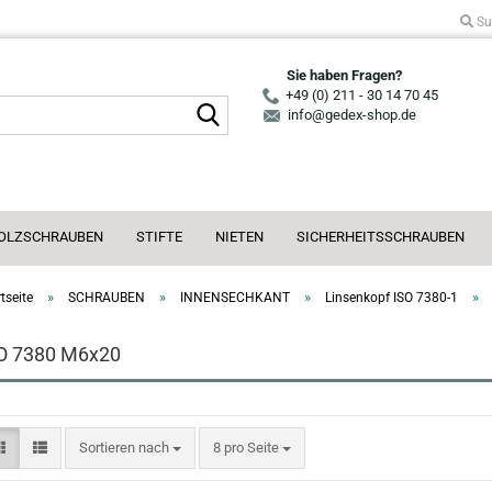
Su
Sie haben Fragen?
+49 (0) 211 - 30 14 70 45
Suche...
info@gedex-shop.de
OLZSCHRAUBEN
STIFTE
NIETEN
SICHERHEITSSCHRAUBEN
»
»
»
»
tseite
SCHRAUBEN
INNENSECHKANT
Linsenkopf ISO 7380-1
O 7380 M6x20
Sortieren nach
pro Seite
Sortieren nach
8 pro Seite