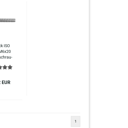
tk ISO
M6x20
­schrau­
 In­nen­
­kant
hl 7380-​
1
2 EUR
1