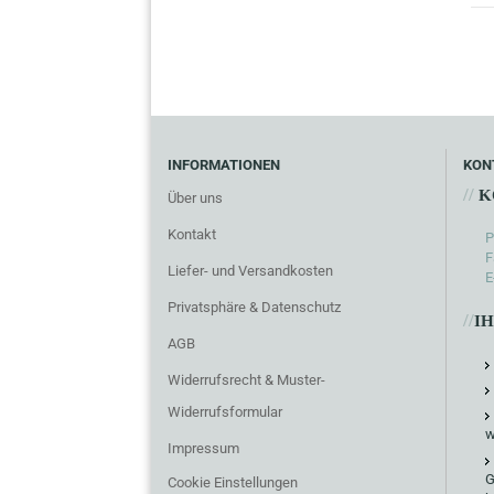
INFORMATIONEN
KON
//
K
Über uns
Kontakt
P
F
Liefer- und Versandkosten
E
Privatsphäre & Datenschutz
//
I
AGB
Widerrufsrecht & Muster-
Widerrufsformular
w
Impressum
G
Cookie Einstellungen