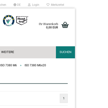
chen
DE
Login
Merkzettel
Ihr Warenkorb
0,00 EUR
WEITERE
SUCHEN
»
ISO 7380 M6
ISO 7380 M6x20
1