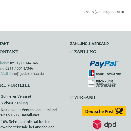
1
bis
3
(von insgesamt
3
)
TAKT
ZAHLUNG & VERSAND
//
ONTAKT
ZAHLUNG
hone:
0211 / 30147045
ax:
0211 / 30147046
-Mail:
info@gedex-shop.de
HRE VORTEILE
Schneller Versand
//
VERSAND
Sichere Zahlung
Kostenloser Versand deutschland-
eit ab 150 € Bestellwert
10% Rabatt auf alle Artikel für
ewerbetreibende bei Angabe der