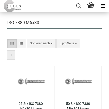
ISO 7380 M6x30
Sortieren nach
pro Seite
Sortieren nach
8 pro Seite
1
25 Stk ISO 7380
50 Stk ISO 7380
M6x30 Lin­sen­
M6x30 Lin­sen­