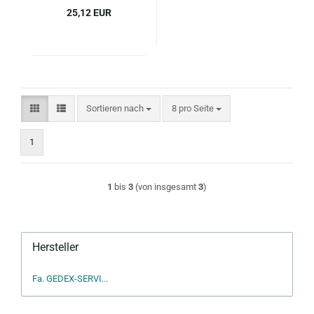
25,12 EUR
Sortieren nach
pro Seite
Sortieren nach
8 pro Seite
1
1
bis
3
(von insgesamt
3
)
Hersteller
Fa. GEDEX-SERVI...