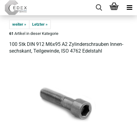
weiter »
Letzter »
61
Artikel in dieser Kategorie
100 Stk DIN 912 M6x95 A2 Zy­lin­der­schrau­ben In­nen­
sechs­kant, Teil­ge­win­de, ISO 4762 Edel­stahl