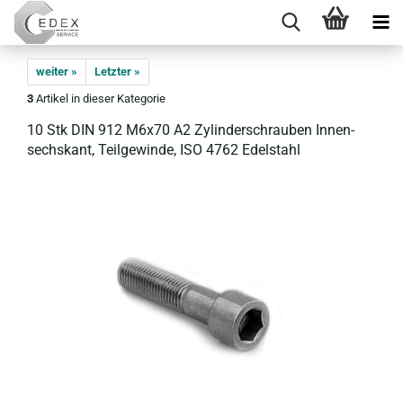
weiter »
Letzter »
3
Artikel in dieser Kategorie
10 Stk DIN 912 M6x70 A2 Zy­lin­der­schrau­ben In­nen­
sechs­kant, Teil­ge­win­de, ISO 4762 Edel­stahl