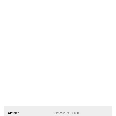
Art.Nr.:
912-2-2,5x10-100