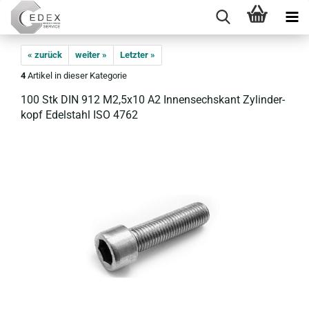
« zurück
weiter »
Letzter »
4
Artikel in dieser Kategorie
100 Stk DIN 912 M2,5x10 A2 In­nen­sechs­kant Zy­lin­der­
kopf Edel­stahl ISO 4762