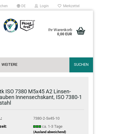
chen
DE
Login
Merkzettel
Ihr Warenkorb
0,00 EUR
WEITERE
SUCHEN
tk ISO 7380 M5x45 A2 Lin­sen­
au­ben In­nen­sechs­kant, ISO 7380-​1
­stahl
.:
7380-2-5x45-10
zeit:
ca. 1-3 Tage
(Ausland abweichend)