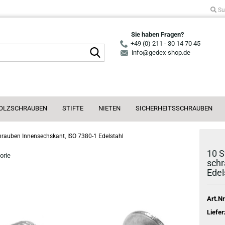
Su
Sie haben Fragen?
+49 (0) 211 - 30 14 70 45
Suche...
info@gedex-shop.de
OLZSCHRAUBEN
STIFTE
NIETEN
SICHERHEITSSCHRAUBEN
rauben Innensechskant, ISO 7380-1 Edelstahl
10 S
orie
schr
Edel
Art.Nr
Liefer