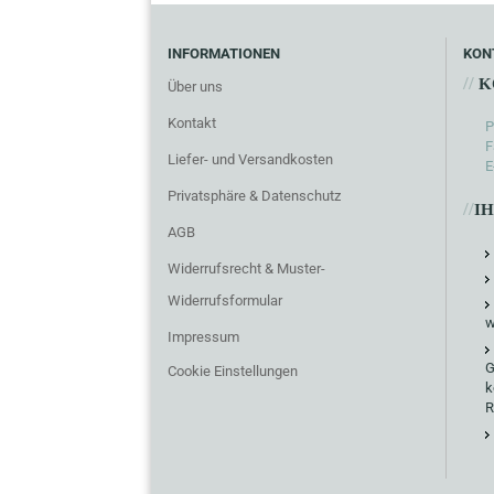
INFORMATIONEN
KON
//
K
Über uns
Kontakt
P
F
Liefer- und Versandkosten
E
Privatsphäre & Datenschutz
//
I
AGB
Widerrufsrecht & Muster-
Widerrufsformular
w
Impressum
G
Cookie Einstellungen
k
R