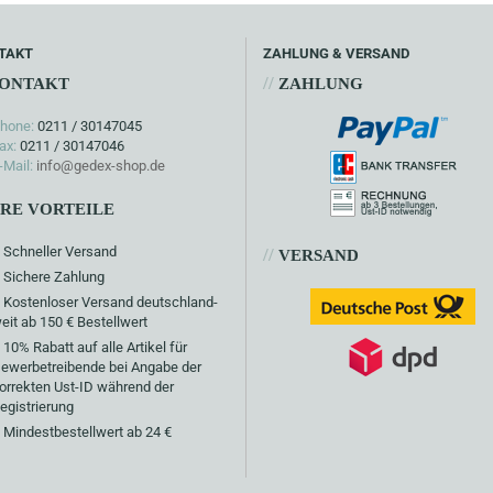
TAKT
ZAHLUNG & VERSAND
//
ONTAKT
ZAHLUNG
hone:
0211 / 30147045
ax:
0211 / 30147046
-Mail:
info@gedex-shop.de
HRE VORTEILE
Schneller Versand
//
VERSAND
Sichere Zahlung
Kostenloser Versand deutschland-
eit ab 150 € Bestellwert
10% Rabatt auf alle Artikel für
ewerbetreibende bei Angabe der
orrekten Ust-ID während der
egistrierung
Mindestbestellwert ab 24 €