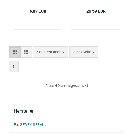
6,89 EUR
20,59 EUR
Sortieren nach
pro Seite
Sortieren nach
8 pro Seite
1
1
bis
4
(von insgesamt
4
)
Hersteller
Fa. GEDEX-SERVI...