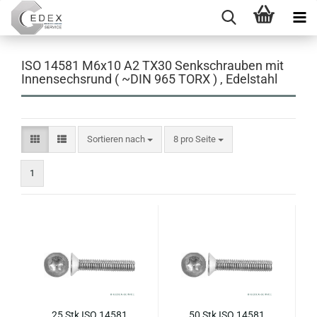
ISO 14581 M6x10 A2 TX30 Senkschrauben mit
Innensechsrund ( ~DIN 965 TORX ) , Edelstahl
Sortieren nach
pro Seite
Sortieren nach
8 pro Seite
1
25 Stk ISO 14581
50 Stk ISO 14581