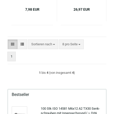
7,98 EUR
26,97 EUR
Sortieren nach
pro Seite
Sortieren nach
8 pro Seite
1
1
bis
4
(von insgesamt
4
)
Bestseller
100 Stk ISO 14581 M6x12 A2 TX30 Senk­
schrau­ben mit In­nen­sechs­rund ( ~ DIN