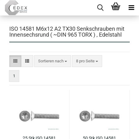
ISO 14581 M6x12 A2 TX30 Senkschrauben mit
Innensechsrund ( ~DIN 965 TORX ) , Edelstahl
Sortieren nach
pro Seite
Sortieren nach
8 pro Seite
1
25 Stk ISO 14581
50 Stk ISO 14581