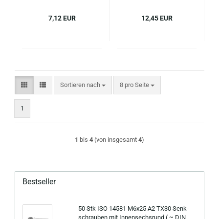
7,12 EUR
12,45 EUR
Sortieren nach
pro Seite
Sortieren nach
8 pro Seite
1
1
bis
4
(von insgesamt
4
)
Bestseller
50 Stk ISO 14581 M6x25 A2 TX30 Senk­
schrau­ben mit In­nen­sechs­rund ( ~ DIN