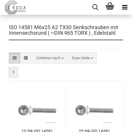
ISO 14581 M6x25 A2 TX30 Senkschrauben mit
Innensechsrund ( ~DIN 965 TORX ) , Edelstahl
Sortieren nach
pro Seite
Sortieren nach
8 pro Seite
1
10 Stk ISO 14581
25 Stk ISO 14581