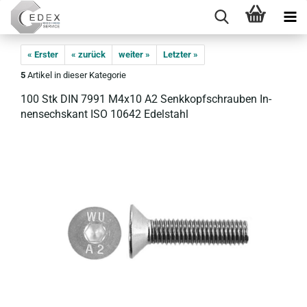
« Erster
« zurück
weiter »
Letzter »
5
Artikel in dieser Kategorie
100 Stk DIN 7991 M4x10 A2 Senk­kopf­schrau­ben In­
nen­sechs­kant ISO 10642 Edel­stahl