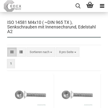
ISO 14581 M4x10 ( ~DIN 965 TX ),
Senkschrauben mit Innensechsrund, Edelstahl
A2
Sortieren nach
pro Seite
Sortieren nach
8 pro Seite
1