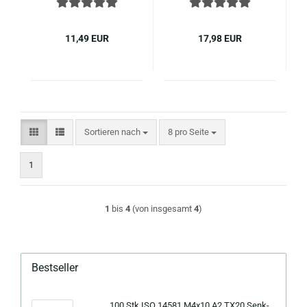
Edel­stahl ( ~ DIN 965
Edel­stahl ( ~ DIN 965
)
)
11,49 EUR
17,98 EUR
Sortieren nach
pro Seite
Sortieren nach
8 pro Seite
1
1
bis
4
(von insgesamt
4
)
Bestseller
100 Stk ISO 14581 M4x10 A2 TX20 Senk­