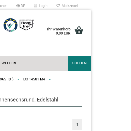
chen
DE
Login
Merkzettel
Ihr Warenkorb
0,00 EUR
WEITERE
SUCHEN
»
»
 965 TX )
ISO 14581 M4
nnensechsrund, Edelstahl
1