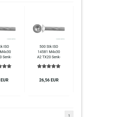
tk ISO
500 Stk ISO
 M4x30
14581 M4x30
0 Senk­
A2 TX20 Senk­
ben mit
schrau­ben mit
­sechs­
In­nen­sechs­
el­stahl
rund, Edel­stahl
N 965 )
( ~ DIN 965 )
 EUR
26,56 EUR
1