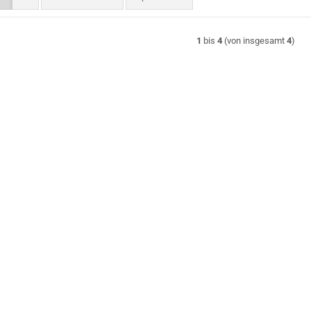
1
bis
4
(von insgesamt
4
)