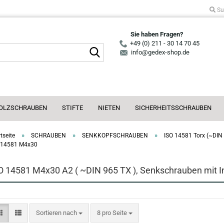
Su
Sie haben Fragen?
+49 (0) 211 - 30 14 70 45
Suche...
info@gedex-shop.de
OLZSCHRAUBEN
STIFTE
NIETEN
SICHERHEITSSCHRAUBEN
»
»
»
tseite
SCHRAUBEN
SENKKOPFSCHRAUBEN
ISO 14581 Torx (~DIN
 14581 M4x30
O 14581 M4x30 A2 ( ~DIN 965 TX ), Senkschrauben mit I
Sortieren nach
pro Seite
Sortieren nach
8 pro Seite