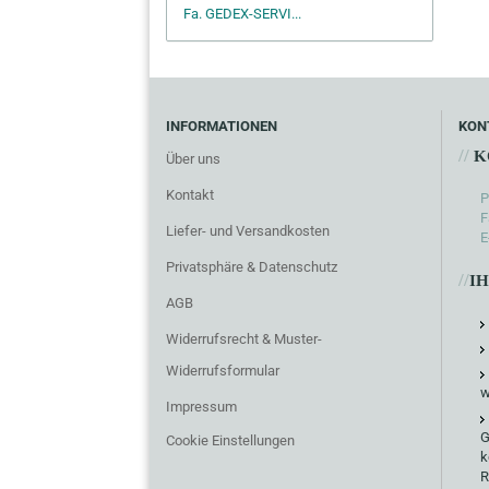
Fa. GEDEX-SERVI...
INFORMATIONEN
KON
//
K
Über uns
Kontakt
P
F
Liefer- und Versandkosten
E
Privatsphäre & Datenschutz
//
I
AGB
Widerrufsrecht & Muster-
Widerrufsformular
w
Impressum
G
Cookie Einstellungen
k
R