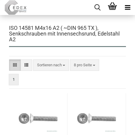
ISO 14581 M4x16 A2 ( ~DIN 965 TX ),
Senkschrauben mit Innensechsrund, Edelstahl
A2
Sortieren nach
pro Seite
Sortieren nach
8 pro Seite
1