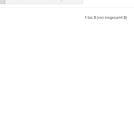
1
bis
3
(von insgesamt
3
)