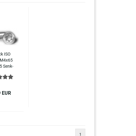
tk ISO
 M4x65
5 Senk­
ben mit
­sechs­
el­stahl
 965
9 EUR
1