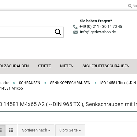
Su
Sie haben Fragen?
+49 (0) 211 - 30 14 70 45
Suche...
info@gedex-shop.de
OLZSCHRAUBEN
STIFTE
NIETEN
SICHERHEITSSCHRAUBEN
»
»
»
tseite
SCHRAUBEN
SENKKOPFSCHRAUBEN
ISO 14581 Torx (~DIN
 14581 M4x65
O 14581 M4x65 A2 ( ~DIN 965 TX ), Senkschrauben mit I
Sortieren nach
pro Seite
Sortieren nach
8 pro Seite