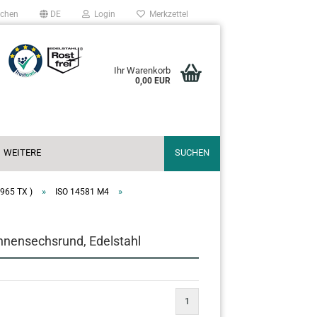
chen
DE
Login
Merkzettel
Ihr Warenkorb
0,00 EUR
WEITERE
SUCHEN
»
»
 965 TX )
ISO 14581 M4
nnensechsrund, Edelstahl
1