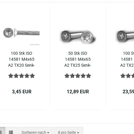
100 Stk ISO
50 Stk ISO
100 S
14581 M4x65
14581 M4x65
14581
A2 TX20 Senk­
A2 TX25 Senk­
A2 TX2
schrau­ben mit
schrau­ben mit
schrau­
In­nen­sechs­
In­nen­sechs­
In­nen
rund, Edel­stahl
rund Edel­stahl
rund Ed
( ~ DIN 965 )
DIN 965
DIN
3,45 EUR
12,89 EUR
23,5
Sortieren nach
pro Seite
Sortieren nach
8 pro Seite