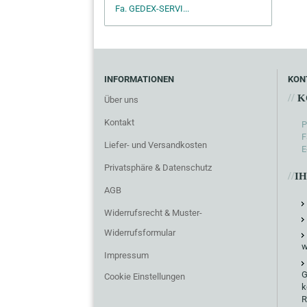
Fa. GEDEX-SERVI...
INFORMATIONEN
KON
//
K
Über uns
Kontakt
P
F
Liefer- und Versandkosten
E
Privatsphäre & Datenschutz
//
I
AGB
Widerrufsrecht & Muster-
Widerrufsformular
w
Impressum
G
Cookie Einstellungen
k
R