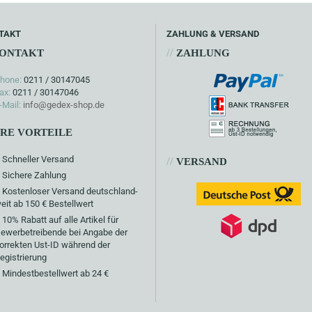
TAKT
ZAHLUNG & VERSAND
//
ONTAKT
ZAHLUNG
hone:
0211 / 30147045
ax:
0211 / 30147046
-Mail:
info@gedex-shop.de
HRE VORTEILE
Schneller Versand
//
VERSAND
Sichere Zahlung
Kostenloser Versand deutschland-
eit ab 150 € Bestellwert
10% Rabatt auf alle Artikel für
ewerbetreibende bei Angabe der
orrekten Ust-ID während der
egistrierung
Mindestbestellwert ab 24 €