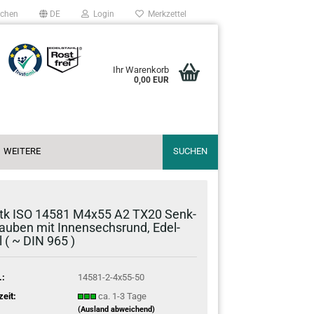
chen
DE
Login
Merkzettel
Ihr Warenkorb
0,00 EUR
WEITERE
SUCHEN
tk ISO 14581 M4x55 A2 TX20 Senk­
au­ben mit In­nen­sechs­rund, Edel­
l ( ~ DIN 965 )
.:
14581-2-4x55-50
zeit:
ca. 1-3 Tage
(Ausland abweichend)