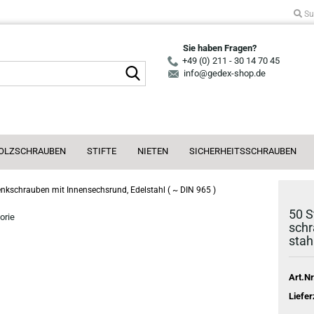
Su
Sie haben Fragen?
+49 (0) 211 - 30 14 70 45
Suche...
info@gedex-shop.de
OLZSCHRAUBEN
STIFTE
NIETEN
SICHERHEITSSCHRAUBEN
kschrauben mit Innensechsrund, Edelstahl ( ~ DIN 965 )
50 S
orie
schr
stah
Art.Nr
Liefer