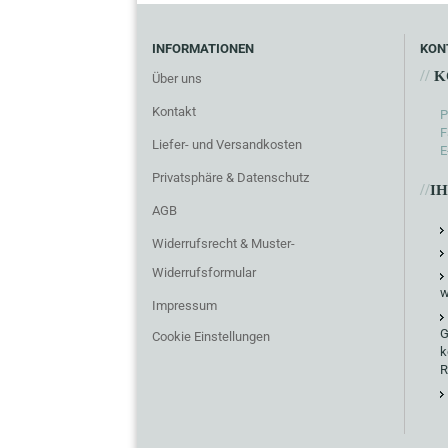
INFORMATIONEN
KON
//
K
Über uns
Kontakt
P
F
Liefer- und Versandkosten
E
Privatsphäre & Datenschutz
//
I
AGB
Widerrufsrecht & Muster-
Widerrufsformular
w
Impressum
G
Cookie Einstellungen
k
R